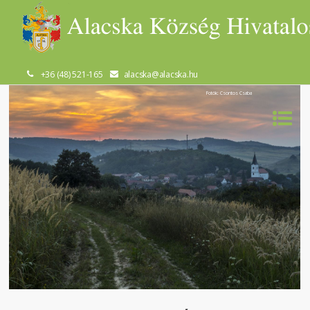
+36 (48) 521-165
alacska@alacska.hu
Fotók: Csontos Csaba