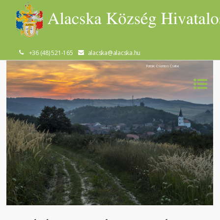
+36 (48) 521-165
alacska@alacska.hu
Fotók: Csontos Csaba