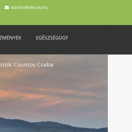
alacska@alacska.hu
ZMÉNYEK
EGÉSZSÉGÜGY
otók: Csontos Csaba