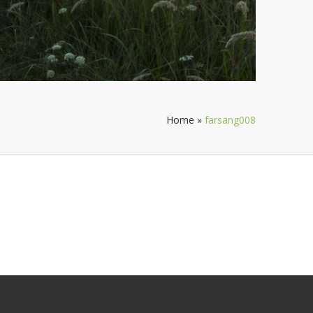
Home
»
farsang008