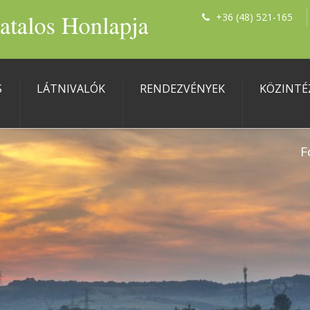
+36 (48) 521-165
S
LÁTNIVALÓK
RENDEZVÉNYEK
KÖZINTÉ
F