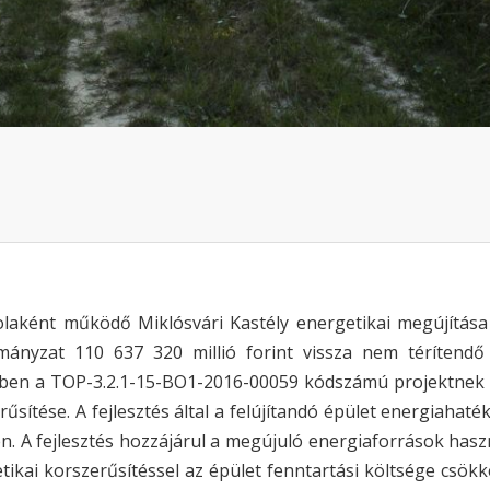
olaként működő Miklósvári Kastély energetikai megújítás
ányzat 110 637 320 millió forint vissza nem térítend
ben a TOP-3.2.1-15-BO1-2016-00059 kódszámú projektnek 
rűsítése. A fejlesztés által a felújítandó épület energiahat
n. A fejlesztés hozzájárul a megújuló energiaforrások has
tikai korszerűsítéssel az épület fenntartási költsége csökk