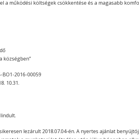
el a működési költségek csökkentése és a magasabb komfor
dő
ka községben”
-BO1-2016-00059
. 10.31.
indult.
ikeresen lezárult 2018.07.04-én. A nyertes ajánlat benyújtó