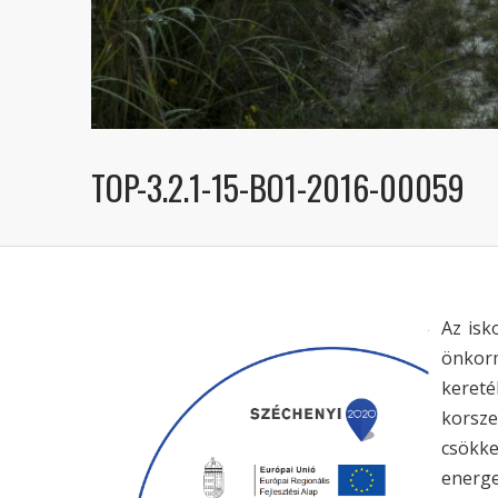
TOP-3.2.1-15-BO1-2016-00059
Az isk
önkorm
kereté
korsze
csökke
energe