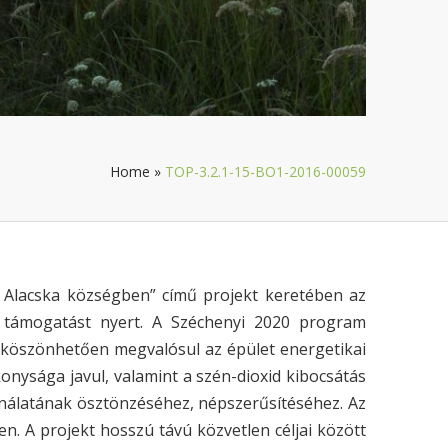
Home
»
TOP-3.2.1-15-BO1-2016-00059
a Alacska községben” című projekt keretében az
ő támogatást nyert. A Széchenyi 2020 program
köszönhetően megvalósul az épület energetikai
ékonysága javul, valamint a szén-dioxid kibocsátás
ználatának ösztönzéséhez, népszerűsítéséhez. Az
en. A projekt hosszú távú közvetlen céljai között