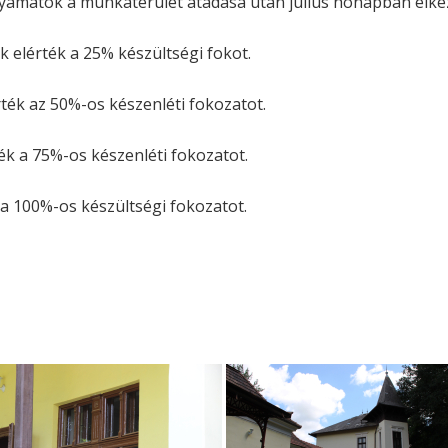
folyamatok a munkaterület átadása után július hónapban elk
 elérték a 25% készültségi fokot.
ték az 50%-os készenléti fokozatot.
ék a 75%-os készenléti fokozatot.
 a 100%-os készültségi fokozatot.