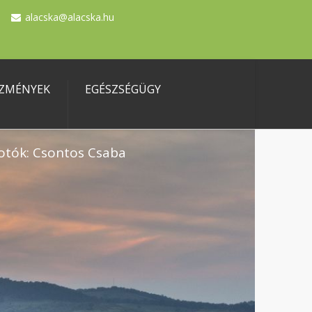
alacska@alacska.hu
ZMÉNYEK
EGÉSZSÉGÜGY
otók: Csontos Csaba