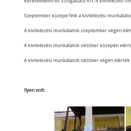
Kereskedelmi és Szolgáltató Kft. A kivitelezési 
Szeptember közepe felé a kivitelezési munkálatok
A kivitelezési munkálatok szeptember végén elér
A kivitelezési munkálatok október közepén elért
A kivitelezési munkálatok október végén elérték
Ilyen volt: