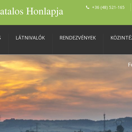
+36 (48) 521-165
S
LÁTNIVALÓK
RENDEZVÉNYEK
KÖZINTÉ
F