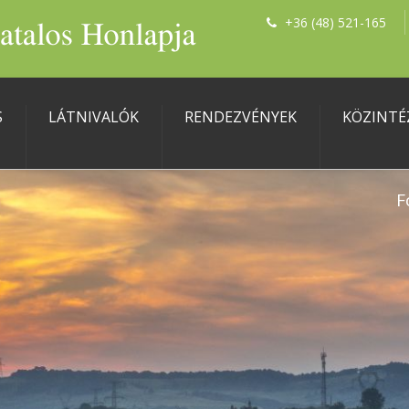
+36 (48) 521-165
S
LÁTNIVALÓK
RENDEZVÉNYEK
KÖZINTÉ
F