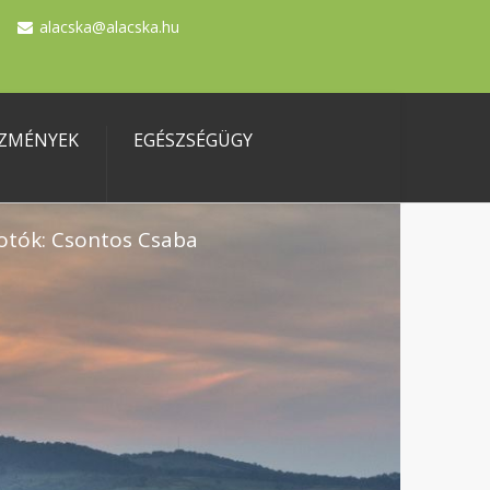
alacska@alacska.hu
ZMÉNYEK
EGÉSZSÉGÜGY
otók: Csontos Csaba