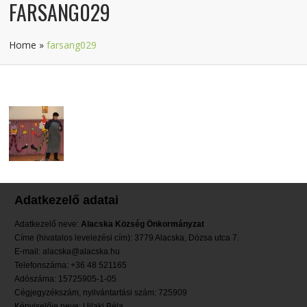
FARSANG029
Home
»
farsang029