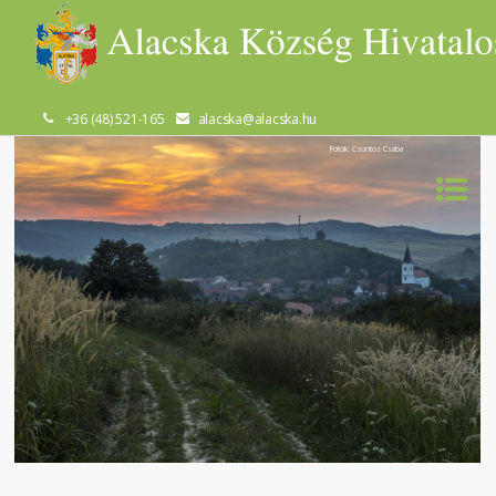
+36 (48) 521-165
alacska@alacska.hu
Fotók: Csontos Csaba