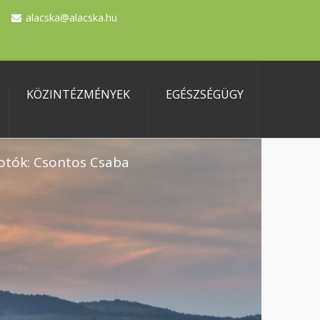
alacska@alacska.hu
KÖZINTÉZMÉNYEK
EGÉSZSÉGÜGY
otók: Csontos Csaba