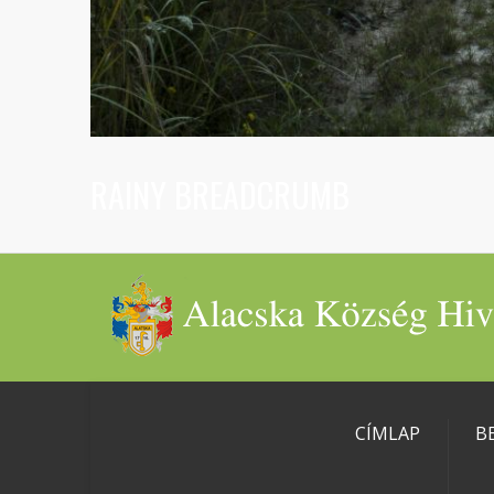
RAINY BREADCRUMB
CÍMLAP
B