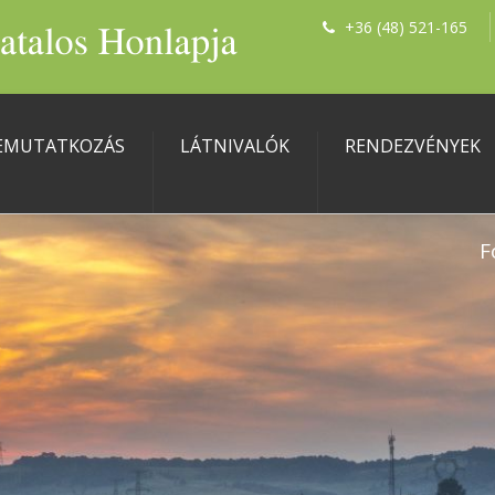
+36 (48) 521-165
EMUTATKOZÁS
LÁTNIVALÓK
RENDEZVÉNYEK
F