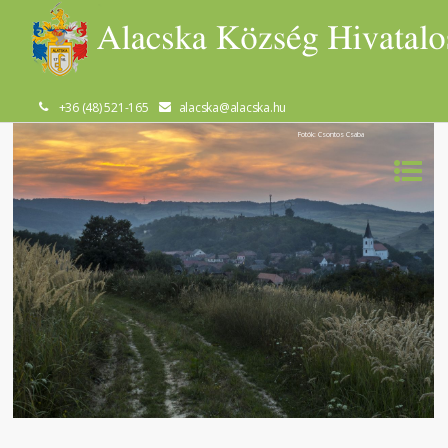
+36 (48) 521-165
alacska@alacska.hu
Fotók: Csontos Csaba