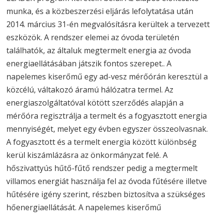
munka, és a közbeszerzési eljárás lefolytatása után
2014. március 31-én megvalósításra kerültek a tervezett
eszközök. A rendszer elemei az óvoda területén
találhatók, az általuk megtermelt energia az óvoda
energiaellátásában játszik fontos szerepet.. A
napelemes kiserőmű egy ad-vesz mérőórán keresztül a
közcélú, váltakozó áramú hálózatra termel. Az
energiaszolgáltatóval kötött szerződés alapján a
mérőóra regisztrálja a termelt és a fogyasztott energia
mennyiségét, melyet egy évben egyszer összeolvasnak.
A fogyasztott és a termelt energia között különbség
kerül kiszámlázásra az önkormányzat felé. A
hőszivattyús hűtő-fűtő rendszer pedig a megtermelt
villamos energiát használja fel az óvoda fűtésére illetve
hűtésére igény szerint, részben biztosítva a szükséges
hőenergiaellátását. A napelemes kiserőmű