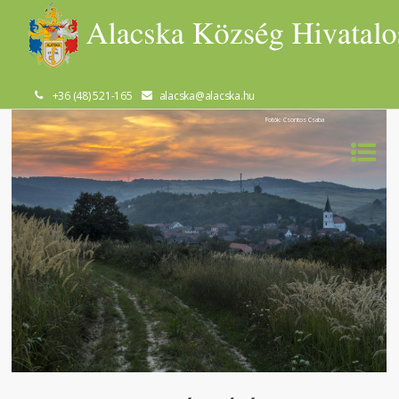
+36 (48) 521-165
alacska@alacska.hu
Fotók: Csontos Csaba