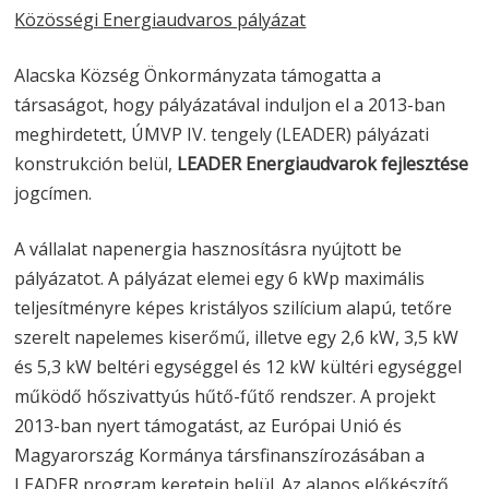
Közösségi Energiaudvaros pályázat
Alacska Község Önkormányzata támogatta a
társaságot, hogy pályázatával induljon el a 2013-ban
meghirdetett, ÚMVP IV. tengely (LEADER) pályázati
konstrukción belül,
LEADER Energiaudvarok fejlesztése
jogcímen.
A vállalat napenergia hasznosításra nyújtott be
pályázatot. A pályázat elemei egy 6 kWp maximális
teljesítményre képes kristályos szilícium alapú, tetőre
szerelt napelemes kiserőmű, illetve egy 2,6 kW, 3,5 kW
és 5,3 kW beltéri egységgel és 12 kW kültéri egységgel
működő hőszivattyús hűtő-fűtő rendszer. A projekt
2013-ban nyert támogatást, az Európai Unió és
Magyarország Kormánya társfinanszírozásában a
LEADER program keretein belül. Az alapos előkészítő