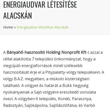
ENERGIAUDVAR LÉTESÍTÉSE
ALACSKÁN
Home
»
Energiaudvar létesítése Alacskán
A
Bányahő-hasznosító Holding Nonprofit Kft
-t azzal a
céllal alakította 7 települési önkormányzat, hogy a
megújuló energiaforrások minél szélesebb
hasznosítását érje el a Pitypalatty-völgy településein. A
völgy B.A.Z. megyében, a miskolci kistérségben
található. A völgyet és határát a Bükk hegység
nyúlványainak a Sajó völgyére ereszkedő vonulata
övezi. A völgyben 6 település, Kondó, Parasznya,
Radostyán, Sajókápolna, Sajólászlófalva, és Varbó