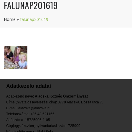
FALUNAP201619
Home
»
falunap201619