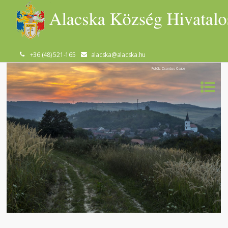
+36 (48) 521-165
alacska@alacska.hu
Fotók: Csontos Csaba