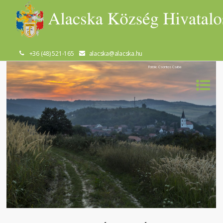
+36 (48) 521-165
alacska@alacska.hu
Fotók: Csontos Csaba