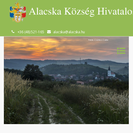
+36 (48) 521-165
alacska@alacska.hu
Fotók: Csontos Csaba