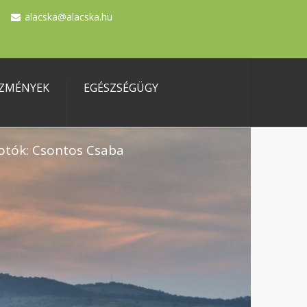
alacska@alacska.hu
ZMÉNYEK
EGÉSZSÉGÜGY
otók: Csontos Csaba