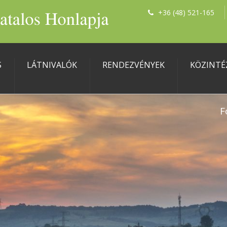
+36 (48) 521-165
S
LÁTNIVALÓK
RENDEZVÉNYEK
KÖZINTÉ
F