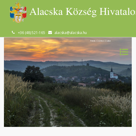
+36 (48) 521-165
alacska@alacska.hu
Fotók: Csontos Csaba