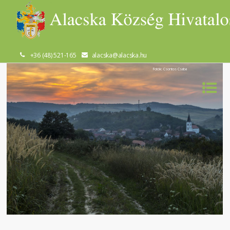
+36 (48) 521-165
alacska@alacska.hu
Fotók: Csontos Csaba