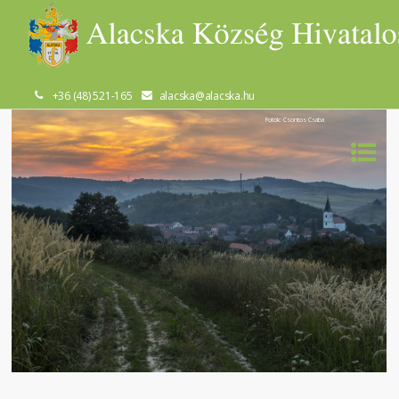
+36 (48) 521-165
alacska@alacska.hu
Fotók: Csontos Csaba