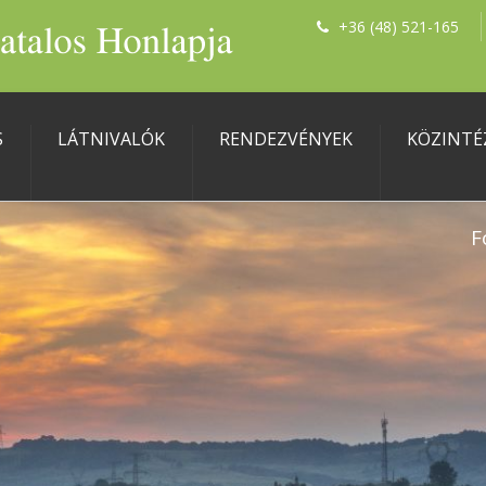
+36 (48) 521-165
S
LÁTNIVALÓK
RENDEZVÉNYEK
KÖZINTÉ
F