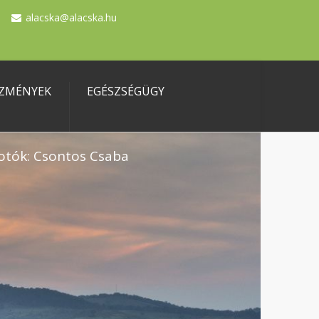
alacska@alacska.hu
ZMÉNYEK
EGÉSZSÉGÜGY
otók: Csontos Csaba