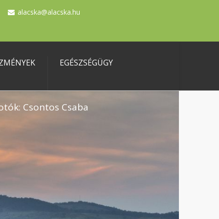
alacska@alacska.hu
ZMÉNYEK
EGÉSZSÉGÜGY
otók: Csontos Csaba