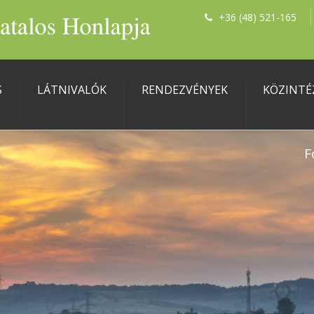
+36 (48) 521-165
S
LÁTNIVALÓK
RENDEZVÉNYEK
KÖZINTÉ
F