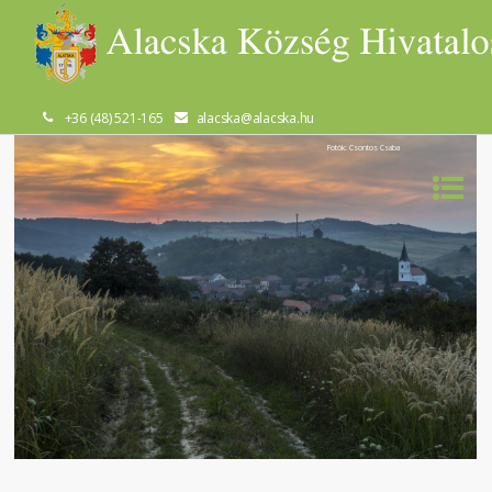
+36 (48) 521-165
alacska@alacska.hu
Fotók: Csontos Csaba