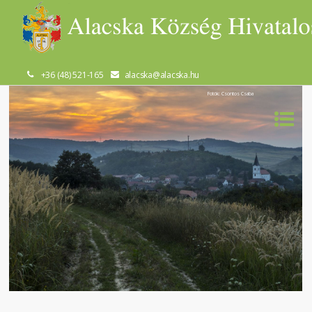
+36 (48) 521-165
alacska@alacska.hu
Fotók: Csontos Csaba