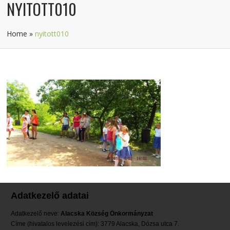
NYITOTT010
Home
»
nyitott010