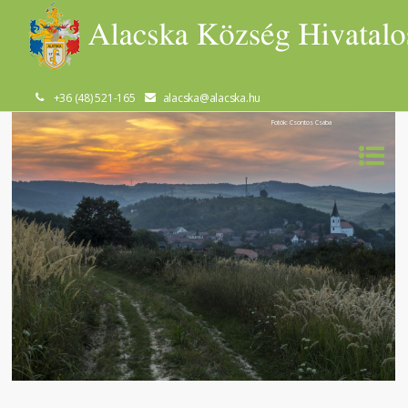
+36 (48) 521-165
alacska@alacska.hu
Fotók: Csontos Csaba