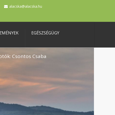
alacska@alacska.hu
ZMÉNYEK
EGÉSZSÉGÜGY
otók: Csontos Csaba