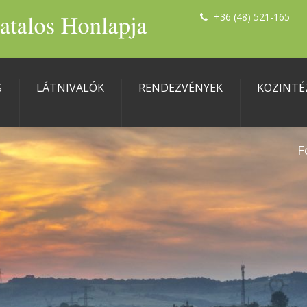
+36 (48) 521-165
S
LÁTNIVALÓK
RENDEZVÉNYEK
KÖZINTÉ
F