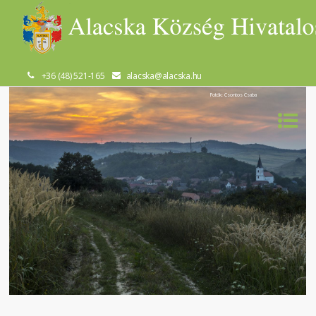
+36 (48) 521-165
alacska@alacska.hu
Fotók: Csontos Csaba