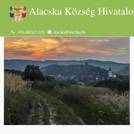
+36 (48) 521-165
alacska@alacska.hu
Fotók: Csontos Csaba