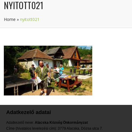
NYITOTT021
Home
»
nyitott021