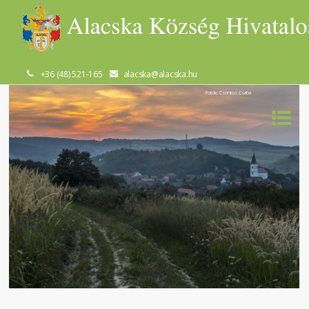
+36 (48) 521-165
alacska@alacska.hu
Fotók: Csontos Csaba