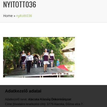
NYITOTT036
Home
»
nyitott036