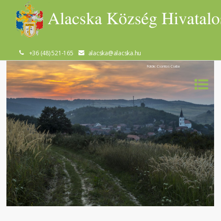
+36 (48) 521-165
alacska@alacska.hu
Fotók: Csontos Csaba