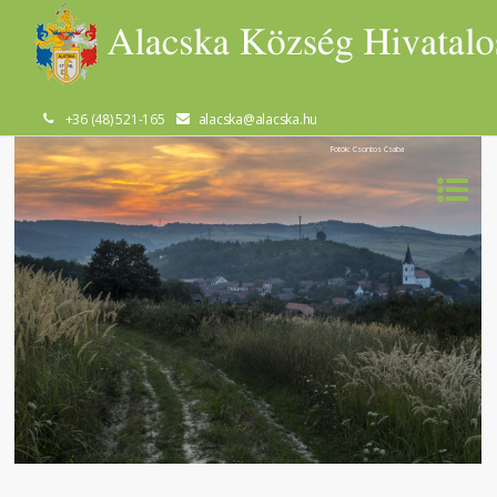
+36 (48) 521-165
alacska@alacska.hu
Fotók: Csontos Csaba