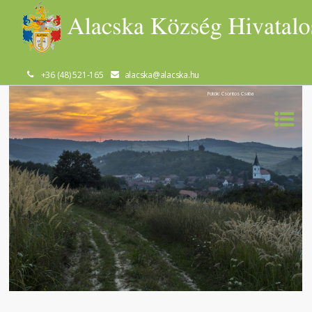
+36 (48) 521-165
alacska@alacska.hu
Fotók: Csontos Csaba