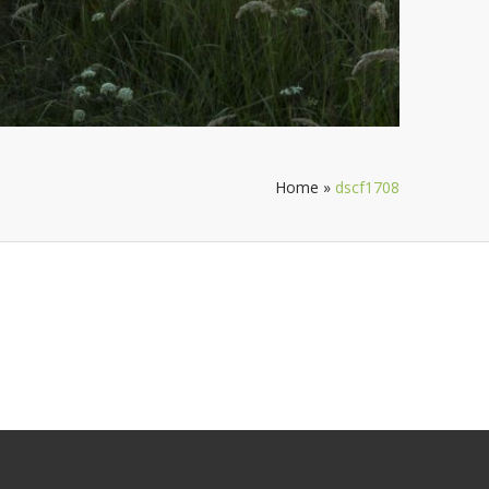
Home
»
dscf1708