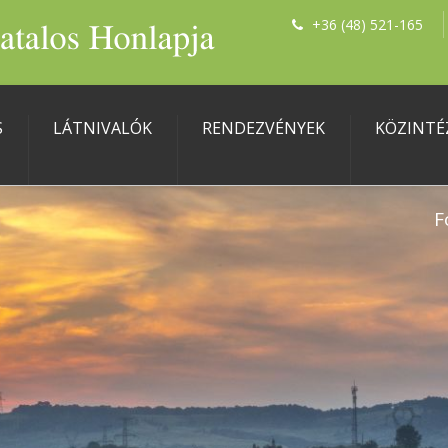
+36 (48) 521-165
S
LÁTNIVALÓK
RENDEZVÉNYEK
KÖZINTÉ
F