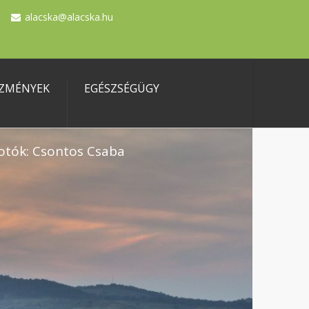
alacska@alacska.hu
ZMÉNYEK
EGÉSZSÉGÜGY
otók: Csontos Csaba