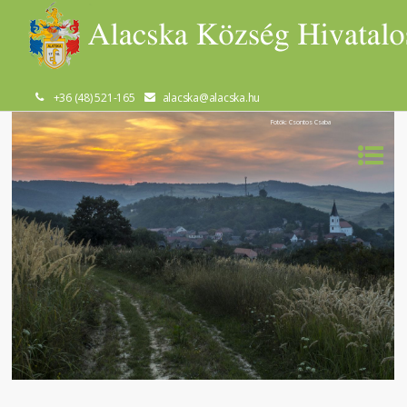
+36 (48) 521-165
alacska@alacska.hu
Fotók: Csontos Csaba