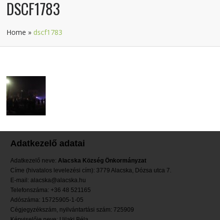
DSCF1783
Home
»
dscf1783