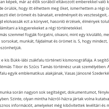
yan képek, már az élők sorából eltávozott emberekkel való 
e örülök, hogy itt élhettem meg őket, ismerhettem a régi ö
aszti élet örömeit és bánatait, eredményeit és veszteségeit,
d elolvassák ezt a könyvet, hasonló érzések, élmények toluln
ámítani a kisgyerekeket a régi történetekkel.
, más szemmel fogják forgatni, olvasni, mint egy kívülálló, m
sorsokat, munkát, fájdalmat és örömet is. S, hogy mindezt, 
öszönhetjük.
 kis Bükk-lábi zsákfalu történeti kismonográfiája. A segítő
 Rémiás Tibor és Szűcs Tamás történész urak személyében.
 falu egyik emblematikus alakjának, Vasas Jánosné Szederkén
 munka során nagyon sok segítséget, dokumentumot, fényké
ben. Szinte, olyan mintha házról-házra jártak volna kutatv
sznos információt, amelyeket még kibővítettek levéltári és 