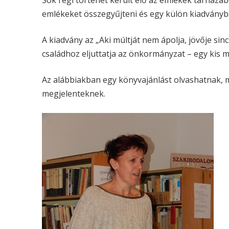
Sok régi történet került elő az emlékek tárházáb
emlékeket összegyűjteni és egy külön kiadványban
A kiadvány az „Aki múltját nem ápolja, jövője si
családhoz eljuttatja az önkormányzat – egy kis 
Az alábbiakban egy könyvajánlást olvashatnak,
megjelenteknek.