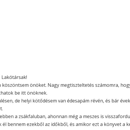
 Lakótársak!
 köszöntsem önöket. Nagy megtiszteltetés számomra, hogy e
thatok be itt önöknek.
ülésen, de helyi kötődésem van édesapám révén, és bár éveki
t.
, ebben a zsákfaluban, ahonnan még a meszes is visszafordu
l bennem ezekből az időkből, és amikor ezt a könyvet a k