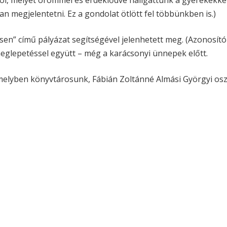
ól, melyet örömmel és érdeklődve hallgattunk a gyerekekkel 
 megjelentetni. Ez a gondolat ötlött fel többünkben is.)
ncsen” című pályázat segítségével jelenhetett meg. (Azonosí
meglepetéssel együtt – még a karácsonyi ünnepek előtt.
 melyben könyvtárosunk, Fábián Zoltánné Almási Györgyi o