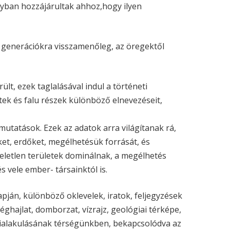
gyban hozzájárultak ahhoz,hogy ilyen
 generációkra visszamenőleg, az öregektől
ült, ezek taglalásával indul a történeti
tek és falu részek különböző elnevezéseit,
mutatások. Ezek az adatok arra világítanak rá,
ket, erdőket, megélhetésük forrását, és
veletlen területek dominálnak, a megélhetés
 vele ember- társainktól is.
apján, különböző oklevelek, iratok, feljegyzések
 éghajlat, domborzat, vízrajz, geológiai térképe,
 kialakulásának térségünkben, bekapcsolódva az