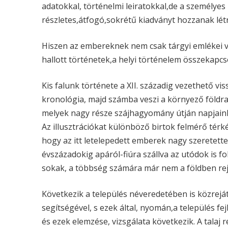
adatokkal, történelmi leiratokkal,de a személy
részletes,átfogó,sokrétű kiadványt hozzanak létr
Hiszen az embereknek nem csak tárgyi emlékei v
hallott történetek,a helyi történelem összekapc
Kis falunk története a XII. századig vezethető vis
kronológia, majd számba veszi a környező földraj
melyek nagy része szájhagyomány útján napjaink
Az illusztrációkat különböző birtok felmérő térk
hogy az itt letelepedett emberek nagy szeretette
évszázadokig apáról-fiúra szállva az utódok is 
sokak, a többség számára már nem a földben rejli
Következik a település néveredetében is közreját
segítségével, s ezek által, nyomán,a település fej
és ezek elemzése, vizsgálata következik. A tala