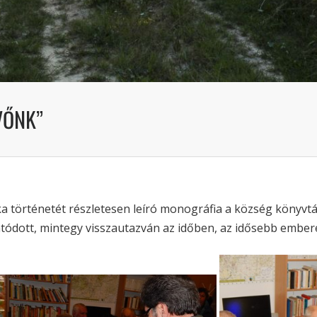
VŐNK”
ska történetét részletesen leíró monográfia a község könyvt
tódott, mintegy visszautazván az időben, az idősebb embere