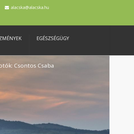
alacska@alacska.hu
ZMÉNYEK
EGÉSZSÉGÜGY
otók: Csontos Csaba