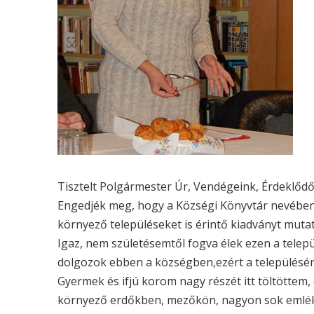
Tisztelt Polgármester Úr, Vendégeink, Érdeklődő
Engedjék meg, hogy a Községi Könyvtár nevében
környező településeket is érintő kiadványt muta
Igaz, nem születésemtől fogva élek ezen a telep
dolgozok ebben a községben,ezért a településér
Gyermek és ifjú korom nagy részét itt töltöttem
környező erdőkben, mezőkön, nagyon sok emlék é