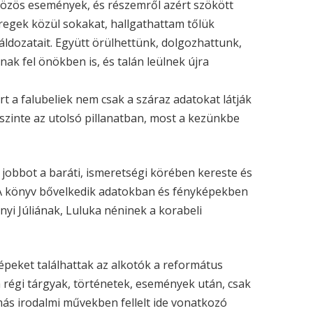
közös események, és részemről azért szökött
regek közül sokakat, hallgathattam tőlük
 áldozatait. Együtt örülhettünk, dolgozhattunk,
ak fel önökben is, és talán leülnek újra
ert a falubeliek nem csak a száraz adatokat látják
szinte az utolsó pillanatban, most a kezünkbe
 jobbot a baráti, ismeretségi körében kereste és
 A könyv bővelkedik adatokban és fényképekben
yi Júliának, Luluka néninek a korabeli
peket találhattak az alkotók a református
a régi tárgyak, történetek, események után, csak
más irodalmi művekben fellelt ide vonatkozó