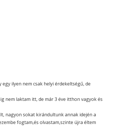
gy ilyen nem csak helyi érdekeltségű, de
g nem laktam itt, de már 3 éve itthon vagyok és
lt, nagyon sokat kirándultunk annak idején a
ezembe fogtam,és olvastam,szinte újra éltem