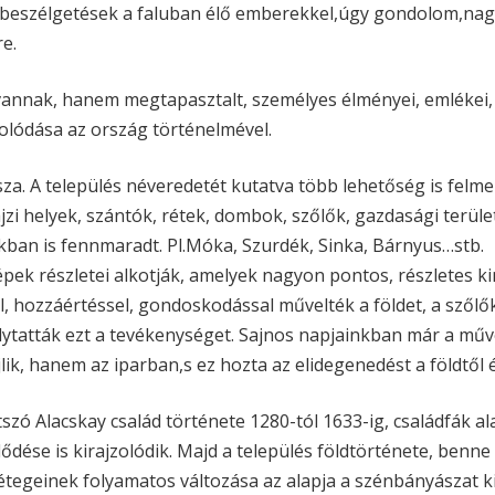
es beszélgetések a faluban élő emberekkel,úgy gondolom,na
e.
annak, hanem megtapasztalt, személyes élményei, emlékei,
solódása az ország történelmével.
sza. A település néveredetét kutatva több lehetőség is felmer
zi helyek, szántók, rétek, dombok, szőlők, gazdasági terüle
ban is fennmaradt. Pl.Móka, Szurdék, Sinka, Bárnyus…stb.
épek részletei alkotják, amelyek nagyon pontos, részletes ki
l, hozzáértéssel, gondoskodással művelték a földet, a szőlő
folytatták ezt a tevékenységet. Sajnos napjainkban már a mű
k, hanem az iparban,s ez hozta az elidegenedést a földtől és
szó Alacskay család története 1280-tól 1633-ig, családfák al
lődése is kirajzolódik. Majd a település földtörténete, benne
j rétegeinek folyamatos változása az alapja a szénbányászat