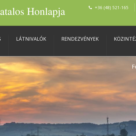
+36 (48) 521-165
S
LÁTNIVALÓK
RENDEZVÉNYEK
KÖZINTÉ
F