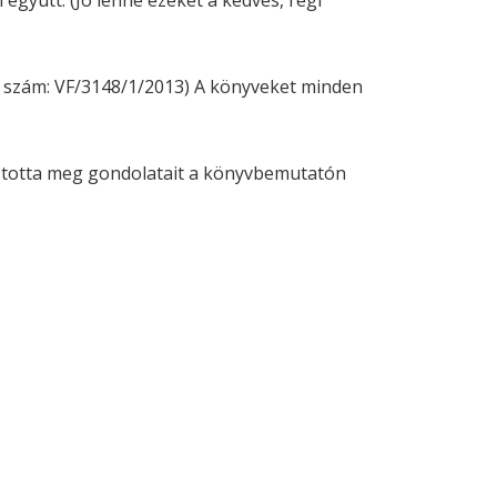
együtt. (Jó lenne ezeket a kedves, régi
tó szám: VF/3148/1/2013) A könyveket minden
sztotta meg gondolatait a könyvbemutatón