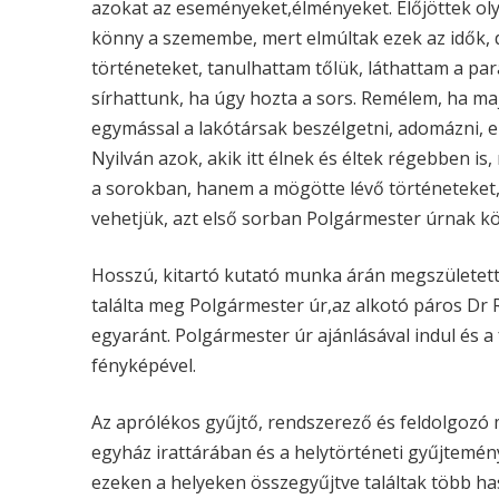
azokat az eseményeket,élményeket. Előjöttek ol
könny a szemembe, mert elmúltak ezek az idők, d
történeteket, tanulhattam tőlük, láthattam a par
sírhattunk, ha úgy hozta a sors. Remélem, ha maj
egymással a lakótársak beszélgetni, adomázni, el
Nyilván azok, akik itt élnek és éltek régebben is
a sorokban, hanem a mögötte lévő történeteket, 
vehetjük, azt első sorban Polgármester úrnak k
Hosszú, kitartó kutató munka árán megszületett e
találta meg Polgármester úr,az alkotó páros Dr
egyaránt. Polgármester úr ajánlásával indul és a
fényképével.
Az aprólékos gyűjtő, rendszerező és feldolgozó
egyház irattárában és a helytörténeti gyűjtemény
ezeken a helyeken összegyűjtve találtak több ha