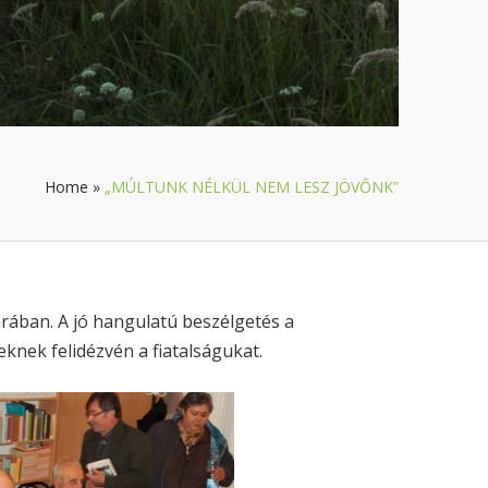
Home
»
„MÚLTUNK NÉLKÜL NEM LESZ JÖVŐNK”
árában. A jó hangulatú beszélgetés a
knek felidézvén a fiatalságukat.