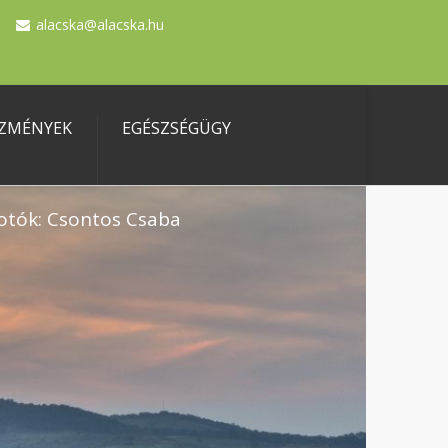
alacska@alacska.hu
ZMÉNYEK
EGÉSZSÉGÜGY
otók: Csontos Csaba