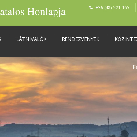
+36 (48) 521-165
S
LÁTNIVALÓK
RENDEZVÉNYEK
KÖZINTÉ
F