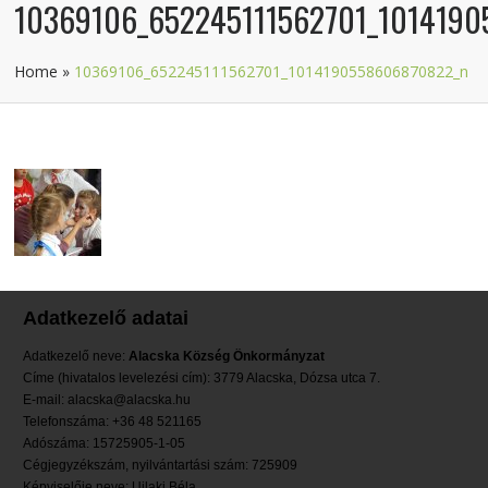
10369106_652245111562701_101419
Home
»
10369106_652245111562701_1014190558606870822_n