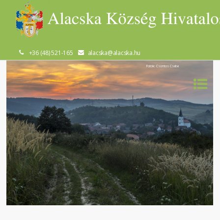
+36 (48) 521-165
alacska@alacska.hu
Fotók: Csontos Csaba