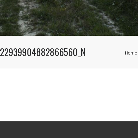
522939904882866560_N
Home