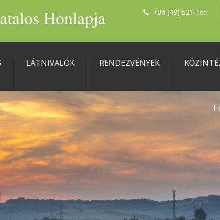
+36 (48) 521-165
S
LÁTNIVALÓK
RENDEZVÉNYEK
KÖZINTÉ
F