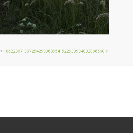
»
10622807_867254299960954_522939904882866560_n