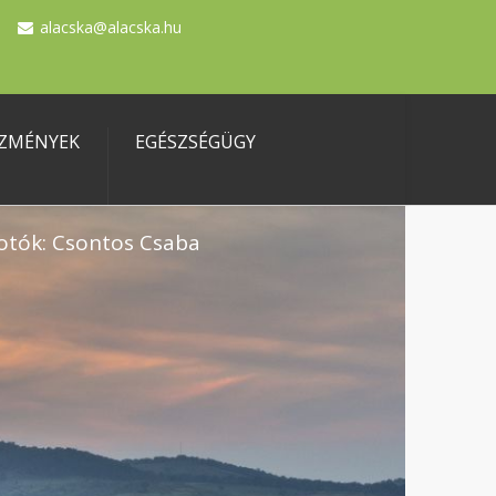
alacska@alacska.hu
ZMÉNYEK
EGÉSZSÉGÜGY
otók: Csontos Csaba