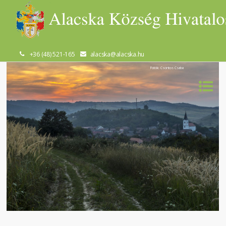
+36 (48) 521-165
alacska@alacska.hu
Fotók: Csontos Csaba