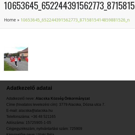
10653645_652244391562773_871581
Home
»
10653645_652244391562773_8715815414859881526_n