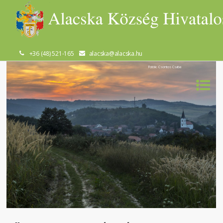
+36 (48) 521-165
alacska@alacska.hu
Fotók: Csontos Csaba