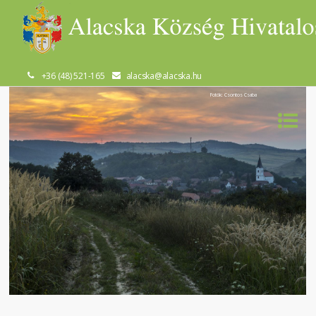
+36 (48) 521-165
alacska@alacska.hu
Fotók: Csontos Csaba