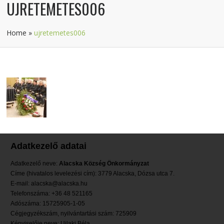
UJRETEMETES006
Home
»
ujretemetes006