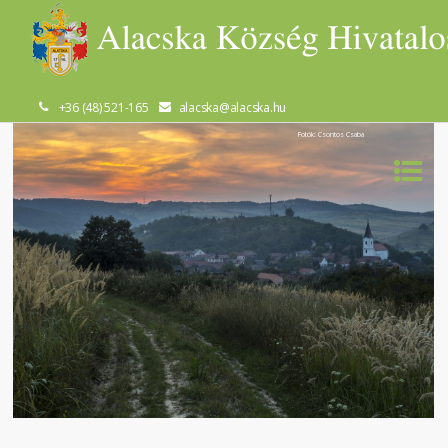
+36 (48) 521-165
alacska@alacska.hu
Fotók: Csontos Csaba