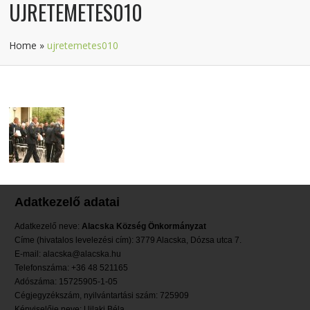
UJRETEMETES010
Home
»
ujretemetes010