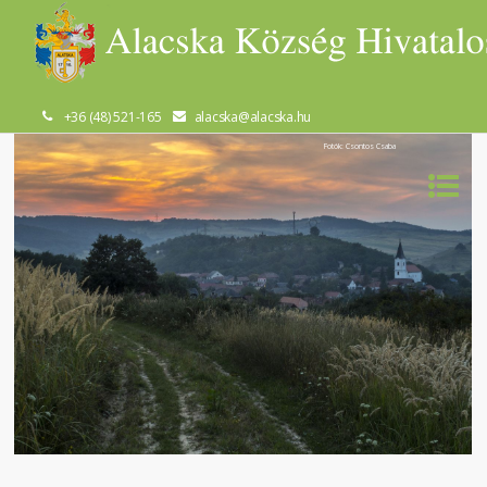
+36 (48) 521-165
alacska@alacska.hu
Fotók: Csontos Csaba