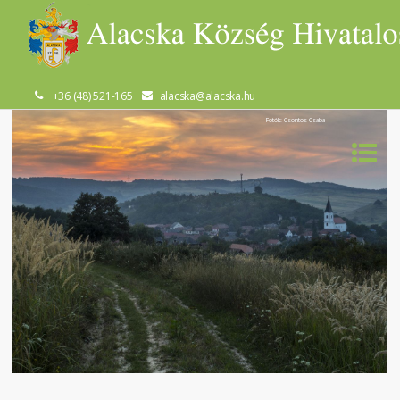
+36 (48) 521-165
alacska@alacska.hu
Fotók: Csontos Csaba