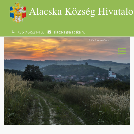
+36 (48) 521-165
alacska@alacska.hu
Fotók: Csontos Csaba