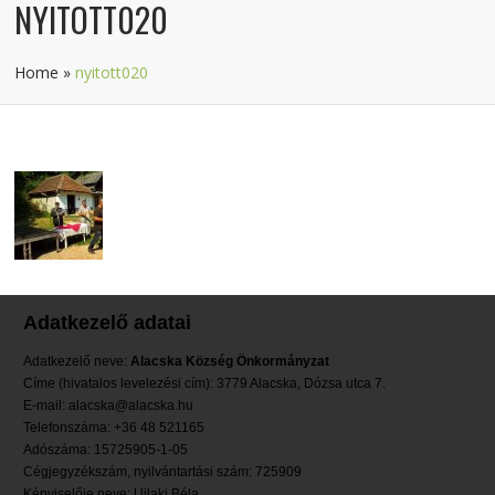
NYITOTT020
Home
»
nyitott020