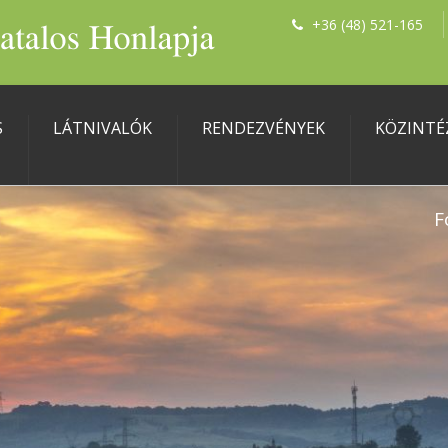
+36 (48) 521-165
S
LÁTNIVALÓK
RENDEZVÉNYEK
KÖZINTÉ
F