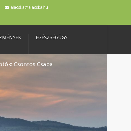
alacska@alacska.hu
ZMÉNYEK
EGÉSZSÉGÜGY
otók: Csontos Csaba