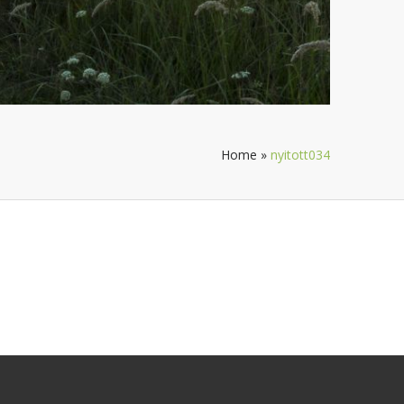
Home
»
nyitott034