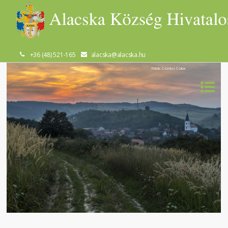
+36 (48) 521-165
alacska@alacska.hu
Fotók: Csontos Csaba