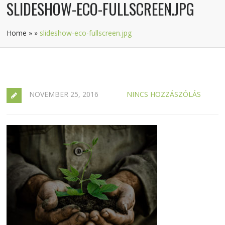
SLIDESHOW-ECO-FULLSCREEN.JPG
Home
»
»
slideshow-eco-fullscreen.jpg
NOVEMBER 25, 2016
NINCS HOZZÁSZÓLÁS