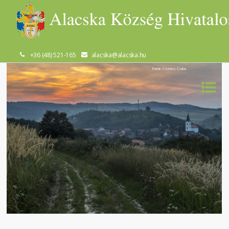
+36 (48) 521-165
alacska@alacska.hu
Fotók: Csontos Csaba