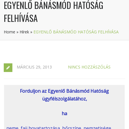
EGYENLŐ BÁNÁSMÓD HATÓSÁG
FELHÍVÁSA
Home
»
Hírek
»
EGYENLŐ BÁNÁSMÓD HATÓSÁG FELHÍVÁSA
MÁRCIUS 29, 2013
NINCS HOZZÁSZÓLÁS
Forduljon az Egyenlő Bánásmód Hatóság
ügyfélszolgálatához,
ha
neme, faji hovatartozása, bőrszíne, nemzetisége,