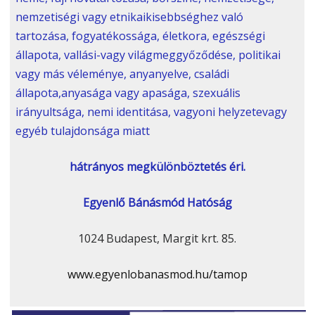
nemzetiségi vagy etnikaikisebbséghez való
tartozása, fogyatékossága, életkora, egészségi
állapota, vallási-vagy világmeggyőződése, politikai
vagy más véleménye, anyanyelve, családi
állapota,anyasága vagy apasága, szexuális
irányultsága, nemi identitása, vagyoni helyzetevagy
egyéb tulajdonsága miatt
hátrányos megkülönböztetés éri.
Egyenlő Bánásmód Hatóság
1024 Budapest, Margit krt. 85.
www.egyenlobanasmod.hu/tamop