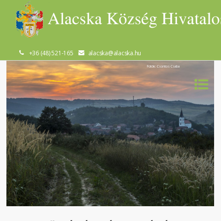
+36 (48) 521-165
alacska@alacska.hu
Fotók: Csontos Csaba