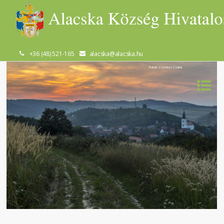
+36 (48) 521-165
alacska@alacska.hu
Fotók: Csontos Csaba