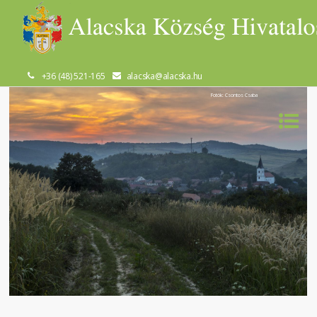
+36 (48) 521-165
alacska@alacska.hu
Fotók: Csontos Csaba