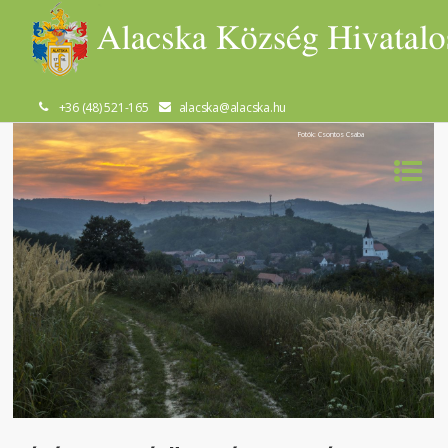
+36 (48) 521-165
alacska@alacska.hu
Fotók: Csontos Csaba