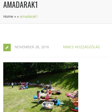
AMADARAK1
Home
»
»
amadarak1
NOVEMBER 28, 2016
NINCS HOZZÁSZÓLÁS