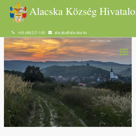
+36 (48) 521-165
alacska@alacska.hu
Fotók: Csontos Csaba