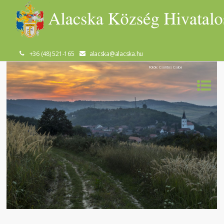
+36 (48) 521-165
alacska@alacska.hu
Fotók: Csontos Csaba